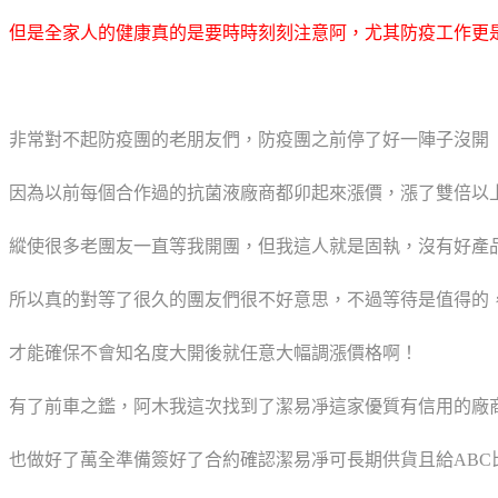
但是全家人的健康真的是要時時刻刻注意阿
，
尤其防疫工作更
非常對不起防疫團的老朋友們，防疫團之前停了好一陣子沒開
因為以前每個合作過的抗菌液廠商都卯起來漲價，漲了雙倍以
縱使很多老團友一直等我開團，但我這人就是固執，沒有好產
所以真的對等了很久的團友們很不好意思，
不過等待是值得的
才能確保不會知名度大開後就任意大幅調漲價格啊！
有了前車之鑑，阿木我這次找到了潔易凈這家優質有信用的廠
也做好了萬全準備簽好了合約確認潔易凈可長期供貨且給ABC