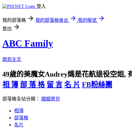
登入
我的部落格
我的部落格後台
我的帳號
登出
ABC Family
跳到主文
49歲的美魔女Audrey媽是花航退役空姐, 有個
相 簿
部 落 格
留 言
名 片
FB粉絲團
部落格全站分類：
婚姻育兒
相簿
部落格
名片