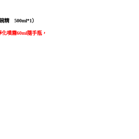
精 500ml*1）
化噴霧60ml隨手瓶，