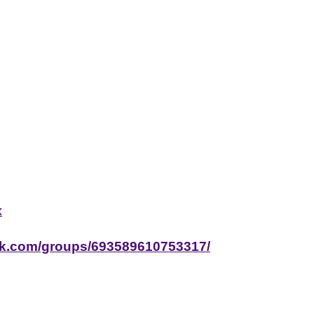
x
ok.com/groups/693589610753317/