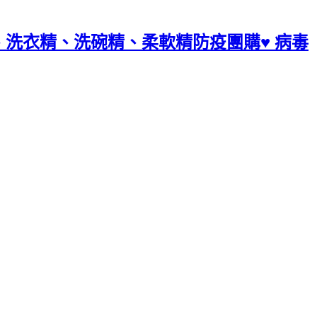
慕斯、洗衣精、洗碗精、柔軟精防疫團購♥ 病毒