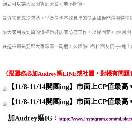
絕對可以讓大家囤貨到天荒地老不斷貨~
最近天氣忽冷忽熱，里長伯也不敢怠惰的快馬加鞭開這團特快
讓大家用最划算的價格做好居家防疫工作，以後固定3-4個月
在這裡還是要跟大家深深一鞠躬！
久違啦
!!!
各位團友們
~
拍謝！
（跟團務必加Audrey媽LINE或社團，對帳有問
加Audrey媽IG
：
https://www.instagram.com/mi.piac
👉