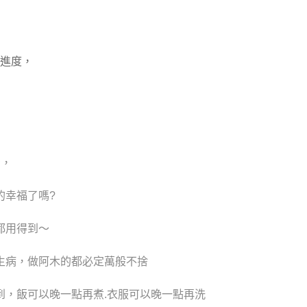
進度，
。
觸，
的幸福了嗎
?
都用得到～
生病，做阿木的都必定萬般不捨
到，飯可以晚一點再煮
.
衣服可以晚一點再洗