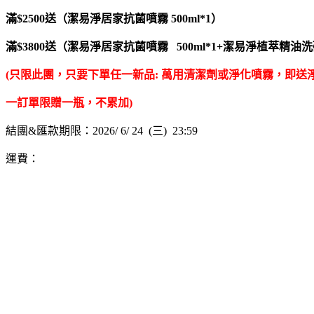
滿$2500送（潔易淨居家抗菌噴霧 500ml*1）
滿$3800送（潔易淨居家抗菌噴霧 500ml*1+潔易淨植萃精油洗碗
(只限此團，只要下單任一新品: 萬用清潔劑或淨化噴霧，即送淨
一訂單限贈一瓶，不累加)
結團&匯款期限：2026/ 6/ 24 (三) 23:59
運費：