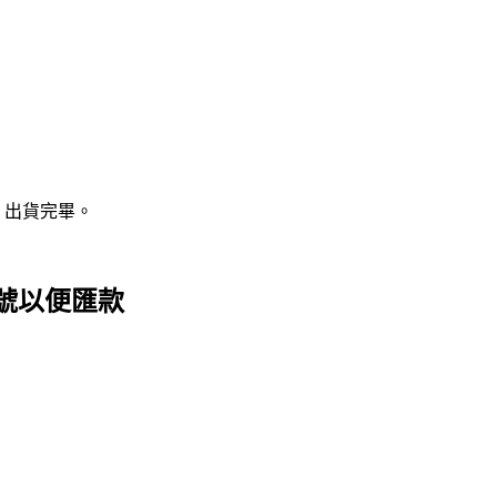
1 出貨完畢。
號以便匯款