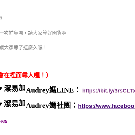
車
開一次補貨團，請大家算好囤貨啊！
讓大家等了這麼久嘿！
題會在裡面尋人喔！）
加
Audrey媽LINE：
https://bit.ly/3rsCLT
加
Audrey媽社團：
https://www.facebo
e53/