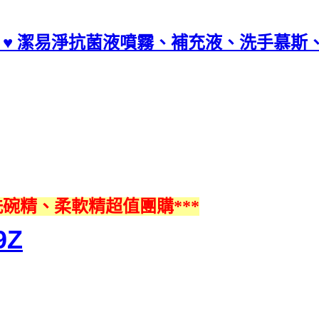
CP值最高 ♥ 潔易淨抗菌液噴霧、補充液、洗手
碗精、柔軟精超值團購***
9Z