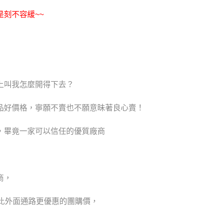
是刻不容緩
~~
上叫我怎麼開得下去？
品好價格，寧願不賣也不願意昧著良心賣！
，畢竟一家可以信任的優質廠商
商，
比外面通路更優惠的團購價，