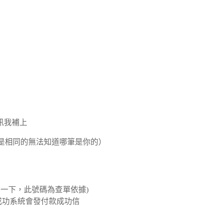
訊我補上
是相同的無法知道哪筆是你的）
一下，此號碼為查單依據)
成功系統會發付款成功信