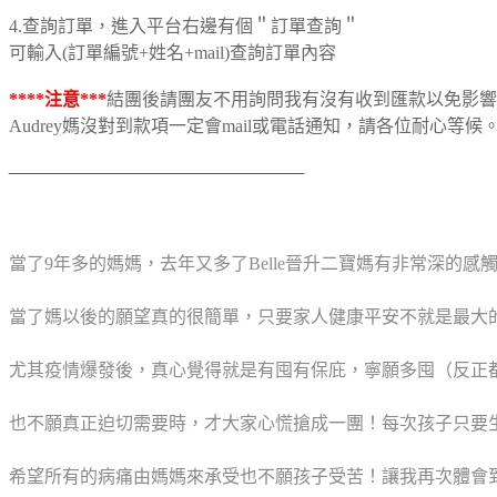
4.查詢訂單，進入平台右邊有個＂訂單查詢＂
可輸入(訂單編號+姓名+mail)查詢訂單內容
****注意***
結團後請團友不用詢問我有沒有收到匯款以免影響
Audrey媽沒對到款項一定會mail或電話通知，請各位耐心等候
______________________________________
當了9年多的媽媽，去年又多了Belle晉升二寶媽有非常深的感
當了媽以後的願望真的很簡單，
只要家人健康平安不就是最大
尤其疫情爆發後，真心覺得就是有囤有保庇，寧願多囤（反正
也不願真正迫切需要時，才大家心慌搶成一團！每次孩子只要
希望所有的病痛由媽媽來承受也不願孩子受苦
！
讓我再次體會