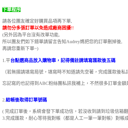
下單程序
請各位團友確定好購買品項再下單,
請勿分多張訂單以免造成廠商困擾
!!
(另外因為平台沒有改單功能,
所以團友們如下錯單請留言告知Audrey媽把您的訂單刪掉後,
再請您重新下單~)
1.平
台點選商品放入購物車，記得備註請填寫匯款後五碼
（若無摺請填寫局號，填寫時不知道請先空著，完成匯款後私
忘記寫的也記得到ABC粉絲團私訊我補上，不然很多訂單金額
2.
結帳後取得訂單號碼
( 完成訂單後，系統會發下單成功信，若沒收到請到垃圾信箱翻
3.完成匯款，耐心等待我對帳（都是人工一筆一筆對帳）對帳